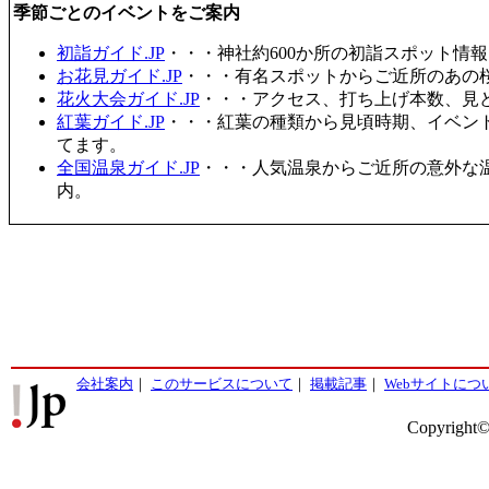
季節ごとのイベントをご案内
初詣ガイド.JP
・・・神社約600か所の初詣スポット情
お花見ガイド.JP
・・・有名スポットからご近所のあの桜
花火大会ガイド.JP
・・・アクセス、打ち上げ本数、見
紅葉ガイド.JP
・・・紅葉の種類から見頃時期、イベン
てます。
全国温泉ガイド.JP
・・・人気温泉からご近所の意外な
内。
会社案内
｜
このサービスについて
｜
掲載記事
｜
Webサイトにつ
Copyright©2