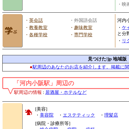
・映画
・
英会話
・外国語会話
河内
・
教養教室
・
趣味教室
・
ケ
と分
・
各種学校
・
専門学校
・
リ
見つけた!jp 地域版
●
駅周辺のあなたのお店を紹介します。掲載に
「河内小阪駅」周辺の
駅周辺の情報
:
居酒屋・ホテルなど
[美容]
・
美容院
・
エステティック
・
理髪店
[病院・診療所等]