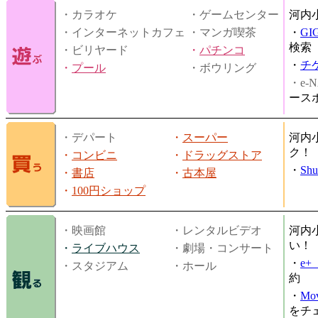
・カラオケ
・ゲームセンター
河内
・インターネットカフェ
・マンガ喫茶
・
GI
検索
・ビリヤード
・
パチンコ
・
チ
・
プール
・ボウリング
・e-N
ース
・デパート
・
スーパー
河内
ク！
・
コンビニ
・
ドラッグストア
・
Shu
・
書店
・
古本屋
・
100円ショップ
・映画館
・レンタルビデオ
河内
い！
・
ライブハウス
・劇場・コンサート
・
e
・スタジアム
・ホール
約
・
Mov
をチ