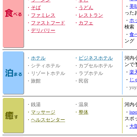
・
美
・
そば
・
うどん
った
・
ファミレス
・
レストラン
・
ホ
・
ファストフード
・
カフェ
検索
・
デリバリー
・
食
ング
・
ホテル
・
ビジネスホテル
河内
ンで
・シティホテル
・カプセルホテル
・
楽
・リゾートホテル
・ラブホテル
・
じ
・旅館
・民宿
・yoy
・銭湯
・温泉
河内
・
マッサージ
・
整体
・
is
スポ
・
ヘルスセンター
・
大