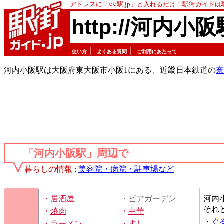
アドレスに「○○駅.jp」と入れるだけ！駅街ガイド
http://河内小阪
｜
｜
使い方
よくある質問
ご利用にあたって
河内小阪駅は大阪府東大阪市小阪1にある、近畿日本鉄道の
奈
「河内小阪駅」周辺で
暮らしの情報
:
美容院・病院・駐車場など
・
居酒屋
・ビアガーデン
河内
それ
・
焼肉
・
中華
・
ぐ
・
ラーメン
・
すし