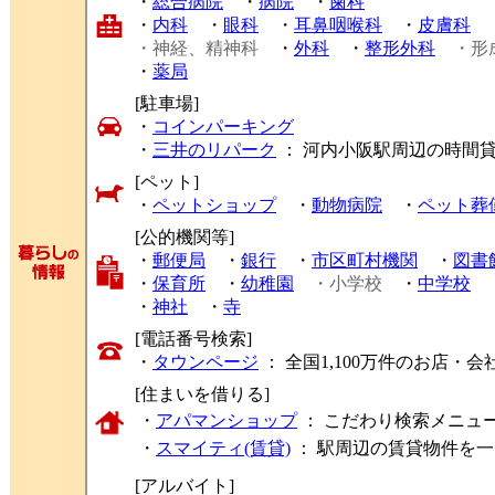
・
総合病院
・
病院
・
歯科
・
内科
・
眼科
・
耳鼻咽喉科
・
皮膚科
・神経、精神科
・
外科
・
整形外科
・形
・
薬局
[駐車場]
・
コインパーキング
・
三井のリパーク
： 河内小阪駅周辺の時間
[ペット]
・
ペットショップ
・
動物病院
・
ペット葬
[公的機関等]
・
郵便局
・
銀行
・
市区町村機関
・
図書
・
保育所
・
幼稚園
・小学校
・
中学校
・
神社
・
寺
[電話番号検索]
・
タウンページ
： 全国1,100万件のお店
[住まいを借りる]
・
アパマンショップ
： こだわり検索メニュ
・
スマイティ(賃貸)
： 駅周辺の賃貸物件を
[アルバイト]