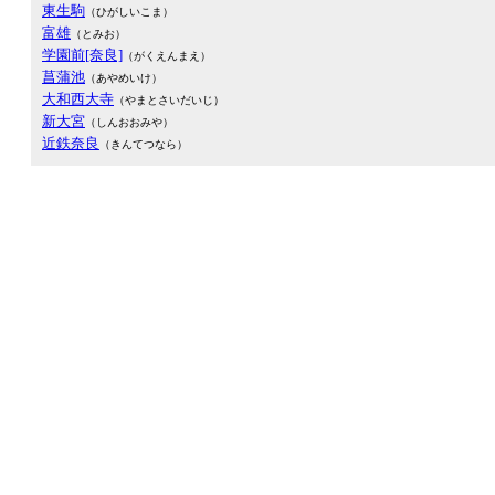
東生駒
（ひがしいこま）
富雄
（とみお）
学園前[奈良]
（がくえんまえ）
菖蒲池
（あやめいけ）
大和西大寺
（やまとさいだいじ）
新大宮
（しんおおみや）
近鉄奈良
（きんてつなら）