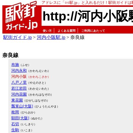
アドレスに「○○駅.jp」と入れるだけ！駅街ガイド
http://河内小阪
｜
｜
使い方
よくある質問
ご利用にあたって
駅街ガイド.jp
>
河内小阪駅.jp
> 奈良線
奈良線
布施
（ふせ）
河内永和
（かわちえいわ）
河内小阪
（かわちこさか）
八戸ノ里
（やえのさと）
若江岩田
（わかえいわた）
河内花園
（かわちはなぞの）
東花園
（ひがしはなぞの）
瓢箪山[大阪]
（ひょうたんやま）
枚岡
（ひらおか）
額田[大阪]
（ぬかた）
石切
（いしきり）
生駒
（いこま）