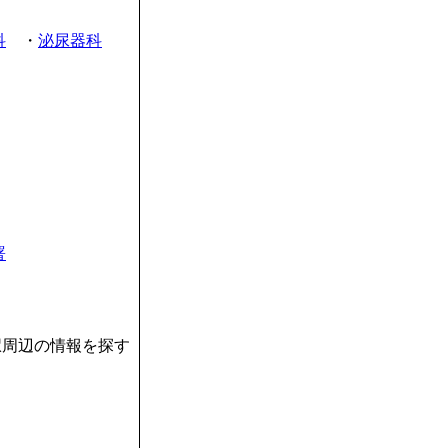
科
・
泌尿器科
署
駅周辺の情報を探す