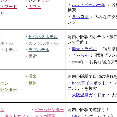
ミレス
・
レストラン
・
ホットペッパー.jp
：
各
ストフード
・
カフェ
検索
バリー
・
食べログ
：
みんなのク
ング
ル
・
ビジネスホテル
河内小阪駅のホテル・旅
ンで予約！
ィホテル
・カプセルホテル
・
楽天トラベル
：
宿泊条
ートホテル
・
ラブホテル
・
じゃらん
：
宿泊プラン
・民宿
・yoyaQ
：
お得な宿泊プ
・
温泉
河内小阪駅で日頃の疲れ
サージ
・
整体
・
ispot(アイスポット)
：
スポットを検索
スセンター
・
大阪温泉ガイド.jp
：
大
オケ
・
ゲームセンター
河内小阪駅で遊ぼう！
ターネットカフェ
・
マンガ喫茶
・
GIGO
：
ゲームセンタ