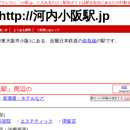
アドレスに「○○駅.jp」と入れるだけ！駅街ガイドは駅を起点にあなたの行動
http://河内小阪駅.jp
｜
｜
使い方
よくある質問
ご利用にあたって
府東大阪市小阪1にある、近畿日本鉄道の
奈良線
の駅です。
阪駅」周辺の
地図
[mapion]
:
居酒屋・ホテルなど
駅からの距離を指定する
○50
容]
美容院
・
エステティック
・
理髪店
病院・診療所等]