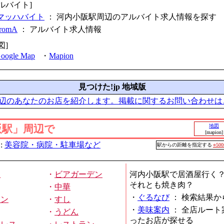
ルバイト]
マッハバイト
： 河内小阪駅周辺のアルバイト求人情報を探す
fromA
：
アルバイト求人情報
図]
oogle Map
・
Mapion
見つけた!jp 地域版
辺のあなたのお店を紹介します。掲載に関するお問い合わせは
阪駅」周辺で
地図
[mapion]
:
美容院・病院・駐車場など
駅からの距離を指定する
○50
屋
・
ビアガーデン
河内小阪駅で居酒屋行く
それとも焼き肉？
・
中華
・
ぐるなび
：
検索結果か
メン
・
すし
・
美味案内
：
全店ルート
・
うどん
ったお店が探せる