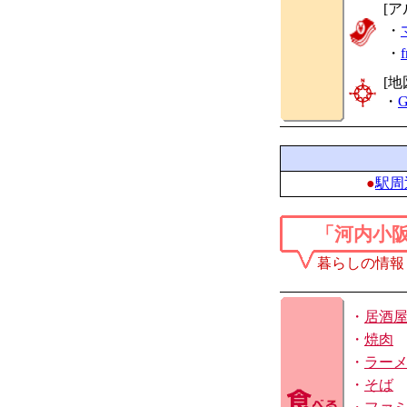
[ア
・
・
[地
・
G
●
駅周
「河内小
暮らしの情報
・
居酒
・
焼肉
・
ラー
・
そば