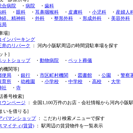
総合病院
・
病院
・
歯科
内科
・
眼科
・
耳鼻咽喉科
・
皮膚科
・
小児科
・
産婦人
神経、精神科
・
外科
・
整形外科
・
形成外科
・
美容外科
薬局
車場]
コインパーキング
三井のリパーク
： 河内小阪駅周辺の時間貸駐車場を探す
ット]
ペットショップ
・
動物病院
・
ペット葬儀
的機関等]
郵便局
・
銀行
・
市区町村機関
・
図書館
・
公園
・
警察
保育所
・
幼稚園
・
小学校
・
中学校
・
高校
・
大学
神社
・
寺
電話番号検索]
タウンページ
： 全国1,100万件のお店・会社情報から河内小阪
住まいを借りる]
アパマンショップ
： こだわり検索メニューで探す
スマイティ(賃貸)
： 駅周辺の賃貸物件を一覧表示