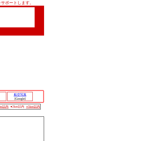
をサポートします。
航空写真
[Google]
0m以内
●2km以内
○5km以内