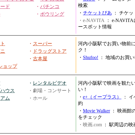
検索
ヤード
・
パチンコ
・
チケットぴあ
：
チケッ
ル
・
ボウリング
・e-NAVITA
：
e-NAVI
ースポット情報
ート
・
スーパー
河内小阪駅でお買い物前
ク！
ビニ
・
ドラッグストア
・
Shufoo!
：
地域のお買い
・
古本屋
円ショップ
館
・
レンタルビデオ
河内小阪駅で映画を観た
い！
ブハウス
・劇場・コンサート
・
e+（イープラス）
：
イ
ジアム
・ホール
約
・
Movie Walker
：
映画館
をチェック
・映画.com
：
駅周辺の映