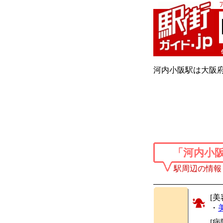
河内小阪駅は大阪
「河内小
駅周辺の情報
[美
・
[