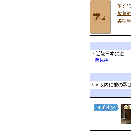
・
英会
・
教養
・
各種
・近畿日本鉄道
奈良線
5km以内に他の駅