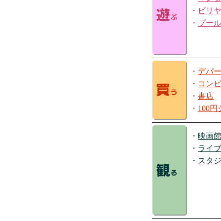
・
ビリ
・
プー
・
デパ
・
コン
・
書店
・
100
・
映画
・
ライ
・
スタ