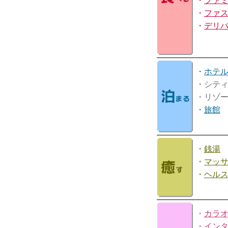
・
ファ
・
ファ
・
デリ
・
ホテ
・シテ
・リゾ
・
旅館
・
銭湯
・
マッ
・
ヘル
・
カラ
・
イン