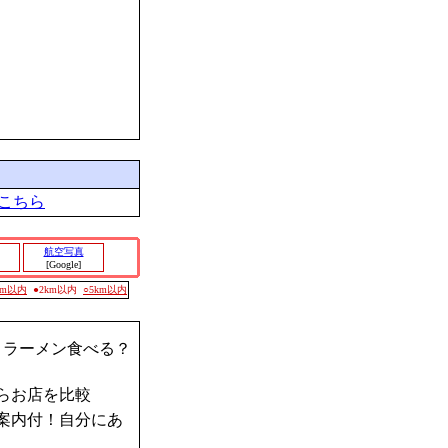
こちら
航空写真
[Google]
0m以内
●2km以内
○5km以内
？ラーメン食べる？
らお店を比較
案内付！自分にあ