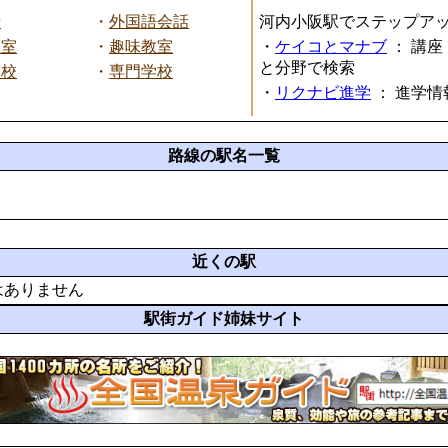
話
・
外国語会話
河内小阪駅でステップア
教室
・
趣味教室
・
ケイコとマナブ
：
講座
と分野で検索
学校
・
専門学校
・
リクナビ進学
：
進学情
路線の駅名一覧
近くの駅
はありません
駅街ガイド姉妹サイト