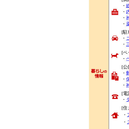
・
・
・
・
[駐
・
・
[ペ
・
[公
・
・
・
[
・
[
・
・